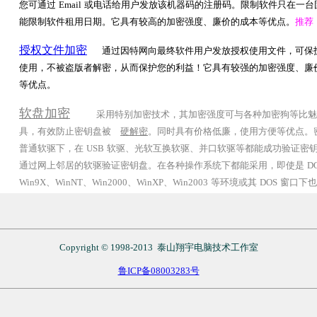
您可通过 Email 或电话给用户发放该机器码的注册码。限制软件只在一
能限制软件租用日期。它具有较高的加密强度、廉价的成本等优点。
推荐
授权文件加密
通过因特网向最终软件用户发放授权使用文件，可保
使用，不被盗版者解密，从而保护您的利益！它具有较强的加密强度、廉
等优点。
软盘加密
采用特别加密技术，其加密强度可与各种加密狗等比魅
具，有效防止密钥盘被
硬解密
。同时具有价格低廉，使用方便等优点。
普通软驱下，在 USB 软驱、光软互换软驱、并口软驱等都能成功验证密
通过网上邻居的软驱验证密钥盘。在各种操作系统下都能采用，即使是 DO
Win9X、WinNT、Win2000、WinXP、Win2003 等环境或其 DOS 
Copyright © 1998-2013 泰山翔宇电脑技术工作室
鲁ICP备08003283号