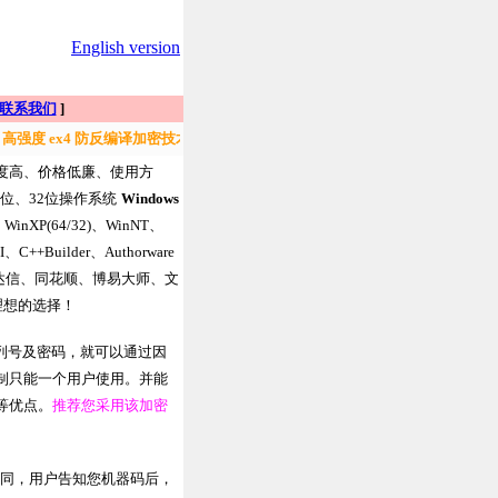
English version
联系我们
]
高强度 ex4 防反编译加密技术，操作简单，更安全！ 信息发布可以单独给某
度高、价格低廉、使用方
位、32位操作系统
Windows
、
WinXP
(64/32)、
WinNT
、
+Builder、Authorware
达信、同花顺、博易大师、文
理想的选择！
列号及密码，就可以通过因
制只能一个用户使用。并能
等优点。
推荐您采用该加密
同，用户告知您机器码后，