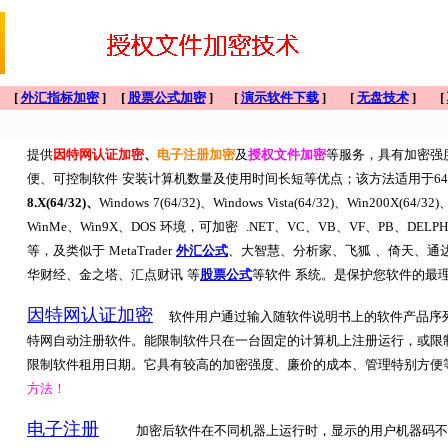
] [
外汇指标加密
] [
股票公式加密
] [
演示软件下载
] [
无盘技术
] [
提供
因特网认证加密
、
电子注册加密
及
授权文件加密
等服务，具有加密强
便、可控制软件 安装计算机数量及使用时间长短等优点；该方法适用于64
8.X(64/32)、
Windows 7(64/32)、Windows Vista(64/32)、Win200X(64/32)
WinMe
、
Win9X
、
DOS
环境，可加密 .NET、VC、VB、VF、PB、DELPHI、C+
等，及类似于 MetaTrader
外汇公式
、大智慧、分析家、飞狐 、倚天、通
华财经、金之塔、汇点财讯 等
股票公式
等软件 系统。是保护您软件的最
因特网认证加密
软件用户通过输入随软件说明书上的软件产品序
特网自动注册软件。能限制软件只在一台固定的计算机上注册运行，或限
限制软件租用日期。它具有较高的加密强度、廉价的成本、管理特别方便
方法！
电子注册
加密后软件在不同机器上运行时，显示的用户机器码不